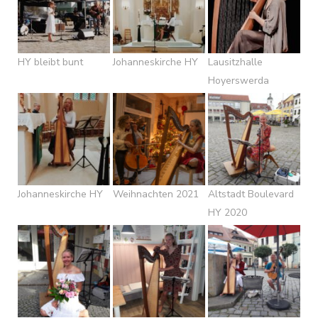
HY bleibt bunt
Johanneskirche HY
Lausitzhalle
Hoyerswerda
Johanneskirche HY
Weihnachten 2021
Altstadt Boulevard
HY 2020