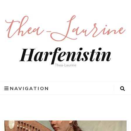
Harfenistin
Thea-Laurine
NAVIGATION