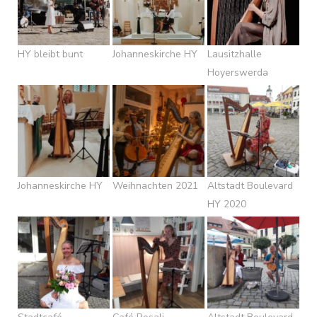
HY bleibt bunt
Johanneskirche HY
Lausitzhalle
Hoyerswerda
Johanneskirche HY
Weihnachten 2021
Altstadt Boulevard
HY 2020