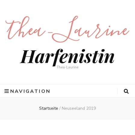
Harfenistin
Thea-Laurine
NAVIGATION
Startseite
/
Neuseeland 2019